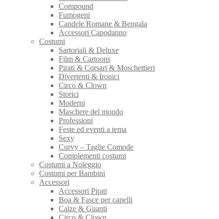
Compound
Fumogeni
Candele Romane & Bengala
Accessori Capodanno
Costumi
Sartoriali & Deluxe
Film & Cartoons
Pirati & Corsari & Moschettieri
Divertenti & Ironici
Circo & Clown
Storici
Moderni
Maschere del mondo
Professioni
Feste ed eventi a tema
Sexy
Curvy – Taglie Comode
Complementi costumi
Costumi a Noleggio
Costumi per Bambini
Accessori
Accessori Pirati
Boa & Fasce per capelli
Calze & Guanti
Circo & Clown