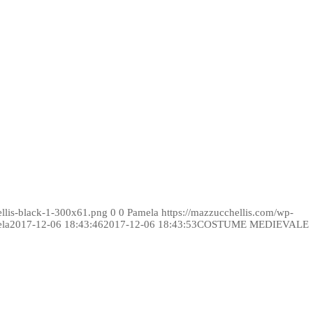
ellis-black-1-300x61.png
0
0
Pamela
https://mazzucchellis.com/wp-
la
2017-12-06 18:43:46
2017-12-06 18:43:53
COSTUME MEDIEVALE