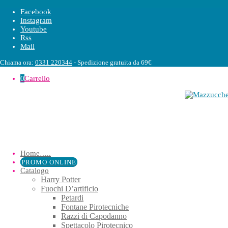
Facebook
Instagram
Youtube
Rss
Mail
Chiama ora:
0331 220344
- Spedizione gratuita da 69€
0
Carrello
Home
…..
PROMO ONLINE
Catalogo
Harry Potter
Fuochi D’artificio
Petardi
Fontane Pirotecniche
Razzi di Capodanno
Spettacolo Pirotecnico