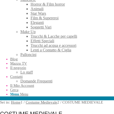
Horror & Film horror
Animali
Star Wars
Film & Supereroi
Eleganti
Soggetti Vari
Make Up
Trucchi & Lacche per capelli
Effetti Speciali
Trucchi ad acqua e accessori
Lenti a Contatto & Ciglia
Palloncini
Blog
Mazzu TV
Il negozio
Lo staff
Contatti
Domande Frequenti
Il Mio Account
Cerca
Menu
Menu
Sei in:
Home
1
/
Costume Medievale
2
/
COSTUME MEDIEVALE
COSTUME MEDIEVALE