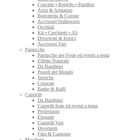
Cravatte • Bretelle • Papillon
Armi & Armature
Bigiotteria & Corone
Accessori Halloween
Occhiali
Kit • Cerchietti • Ali
Divertenti & Ironici
Accessori Vari
Parrucche
Parrucche per Feste ed eventi a tema
Effetto Naturale
Da Bambino
Popoli del Mondo
Storiche
Colorate
Barbe & Baffi
Cappelli
Da Bambino
Cappelli feste ed eventi a tema
Professioni
Eleganti
Cappelli Vari
Divertenti
Film & Cartoons
Maschere