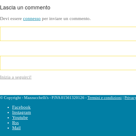
Lascia un commento
Devi essere
connesso
per inviare un commento.
Inizia a seguirci!
© Copyright - Mazzucchelli's - P.IVA 01561320126 -
Termini e condizioni
|
Privac
Facebook
Instagram
Youtube
Rss
Mail