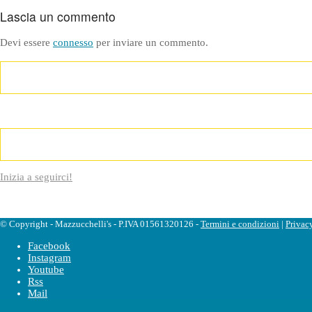
Lascia un commento
Devi essere
connesso
per inviare un commento.
Inizia a seguirci!
© Copyright - Mazzucchelli's - P.IVA 01561320126 -
Termini e condizioni
|
Privac
Facebook
Instagram
Youtube
Rss
Mail