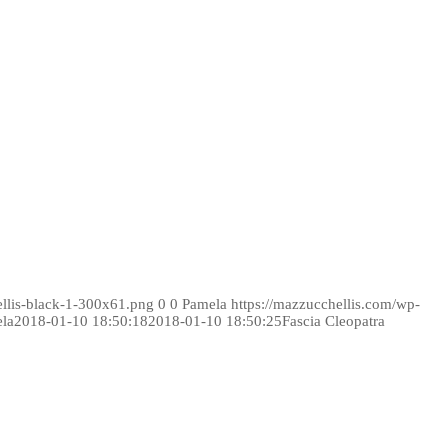
ellis-black-1-300x61.png
0
0
Pamela
https://mazzucchellis.com/wp-
la
2018-01-10 18:50:18
2018-01-10 18:50:25
Fascia Cleopatra