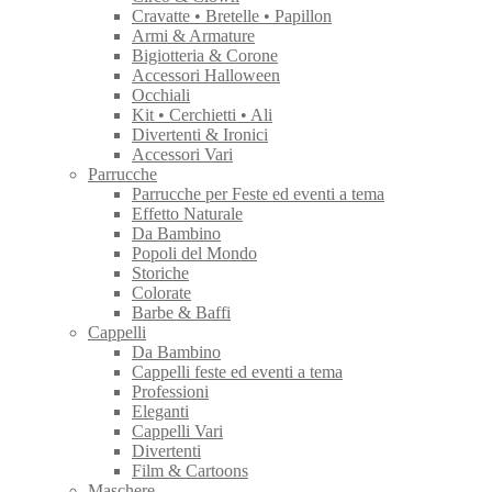
Cravatte • Bretelle • Papillon
Armi & Armature
Bigiotteria & Corone
Accessori Halloween
Occhiali
Kit • Cerchietti • Ali
Divertenti & Ironici
Accessori Vari
Parrucche
Parrucche per Feste ed eventi a tema
Effetto Naturale
Da Bambino
Popoli del Mondo
Storiche
Colorate
Barbe & Baffi
Cappelli
Da Bambino
Cappelli feste ed eventi a tema
Professioni
Eleganti
Cappelli Vari
Divertenti
Film & Cartoons
Maschere