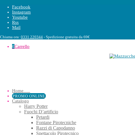
Facebook
Instagram
Youtube
Rss
Mail
Chiama ora:
0331 220344
- Spedizione gratuita da 69€
0
Carrello
Home
…..
PROMO ONLINE
Catalogo
Harry Potter
Fuochi D’artificio
Petardi
Fontane Pirotecniche
Razzi di Capodanno
Spettacolo Pirotecnico