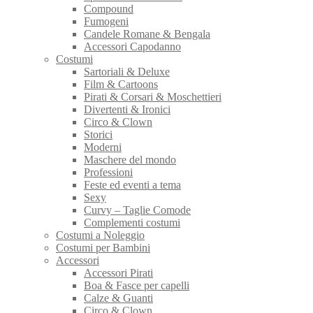
Compound
Fumogeni
Candele Romane & Bengala
Accessori Capodanno
Costumi
Sartoriali & Deluxe
Film & Cartoons
Pirati & Corsari & Moschettieri
Divertenti & Ironici
Circo & Clown
Storici
Moderni
Maschere del mondo
Professioni
Feste ed eventi a tema
Sexy
Curvy – Taglie Comode
Complementi costumi
Costumi a Noleggio
Costumi per Bambini
Accessori
Accessori Pirati
Boa & Fasce per capelli
Calze & Guanti
Circo & Clown