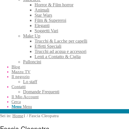
Horror & Film horror
Animali
Star Wars
Film & Supereroi
Eleganti
Soggetti Vari
Make Up
Trucchi & Lacche per capelli
Effetti Speciali
Trucchi ad acqua e accessori
Lenti a Contatto & Ciglia
Palloncini
Blog
Mazzu TV
Il negozio
Lo staff
Contatti
Domande Frequenti
Il Mio Account
Cerca
Menu
Menu
Sei in:
Home
1
/
Fascia Cleopatra
Fascia Cleopatra