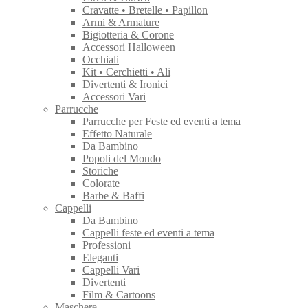
Cravatte • Bretelle • Papillon
Armi & Armature
Bigiotteria & Corone
Accessori Halloween
Occhiali
Kit • Cerchietti • Ali
Divertenti & Ironici
Accessori Vari
Parrucche
Parrucche per Feste ed eventi a tema
Effetto Naturale
Da Bambino
Popoli del Mondo
Storiche
Colorate
Barbe & Baffi
Cappelli
Da Bambino
Cappelli feste ed eventi a tema
Professioni
Eleganti
Cappelli Vari
Divertenti
Film & Cartoons
Maschere