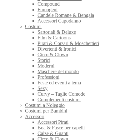
Compound
Fumogeni
Candele Romane & Bengala
Accessori Capodanno
Costumi
Sartoriali & Deluxe
Film & Cartoons
Pirati & Corsari & Moschettieri
Divertenti & Ironici
Circo & Clown
Storici
Moderni
Maschere del mondo
Professioni
Feste ed eventi a tema
Sexy
Curvy – Taglie Comode
Complementi costumi
Costumi a Noleggio
Costumi per Bambini
Accessori
Accessori Pirati
Boa & Fasce per capelli
Calze & Guanti
Circo & Clown