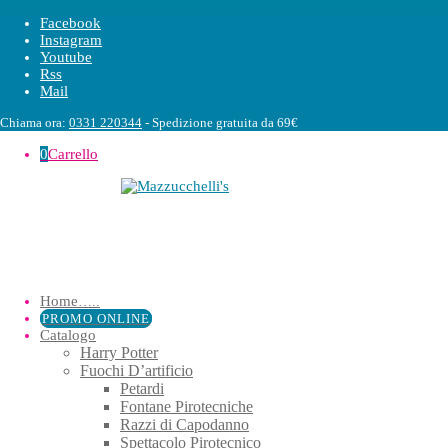
Facebook
Instagram
Youtube
Rss
Mail
Chiama ora:
0331 220344
- Spedizione gratuita da 69€
0
Carrello
Home
…..
PROMO ONLINE
Catalogo
Harry Potter
Fuochi D’artificio
Petardi
Fontane Pirotecniche
Razzi di Capodanno
Spettacolo Pirotecnico