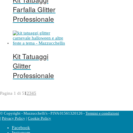
Farfalla Glitter
Professionale
Kit Tatuaggi
Glitter
Professionale
Pagina 1 di 5
1
2
3
4
5
© Copyright - Mazzucchelli's - P.IVA 01561320126 -
Termini e condizioni
|
Privacy Policy
|
Cookie Policy
Facebook
Instagram