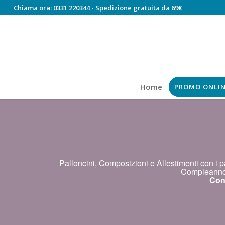
Chiama ora:
0331 220344
- Spedizione gratuita da 69€
Home
PROMO ONLI
Palloncini, Composizioni e Allestimenti con i p
Compleanno,
Cont