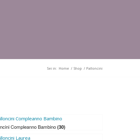
Sei in:
Home
/
Shop
/
Palloncini
oncini Compleanno Bambino
(30)