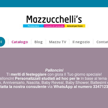
Catalogo
Blog
Mazzu TV
Il negozio
Contat
NE
Palloncini
Ti
meriti di festeggiare
con gioia il Tuo giorno speciale!
alloncini
Personalizzati studiati ad hoc per te
in base al tema d
 Anniversario, Nascita, Baby Reveal, Baby Shower, Battesimi 
atta la nostra consulente
via
WhatsApp al numero 3347123