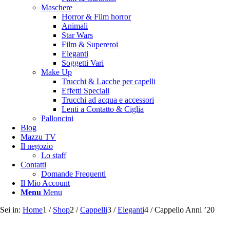
Maschere
Horror & Film horror
Animali
Star Wars
Film & Supereroi
Eleganti
Soggetti Vari
Make Up
Trucchi & Lacche per capelli
Effetti Speciali
Trucchi ad acqua e accessori
Lenti a Contatto & Ciglia
Palloncini
Blog
Mazzu TV
Il negozio
Lo staff
Contatti
Domande Frequenti
Il Mio Account
Menu
Menu
Sei in:
Home
1
/
Shop
2
/
Cappelli
3
/
Eleganti
4
/
Cappello Anni ’20