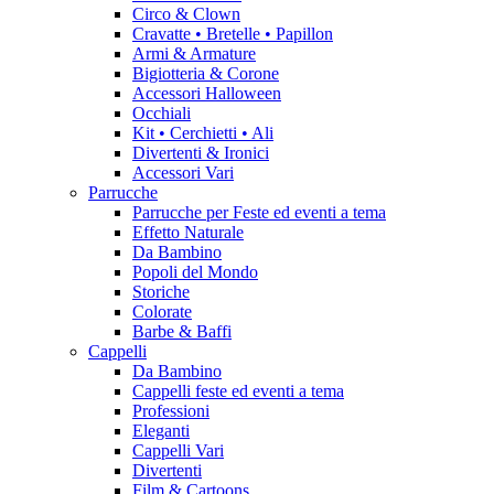
Circo & Clown
Cravatte • Bretelle • Papillon
Armi & Armature
Bigiotteria & Corone
Accessori Halloween
Occhiali
Kit • Cerchietti • Ali
Divertenti & Ironici
Accessori Vari
Parrucche
Parrucche per Feste ed eventi a tema
Effetto Naturale
Da Bambino
Popoli del Mondo
Storiche
Colorate
Barbe & Baffi
Cappelli
Da Bambino
Cappelli feste ed eventi a tema
Professioni
Eleganti
Cappelli Vari
Divertenti
Film & Cartoons