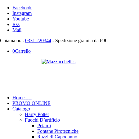
Facebook
Instagram
Youtube
Rss
Mail
Chiama ora:
0331 220344
- Spedizione gratuita da 69€
0
Carrello
Home
…..
PROMO ONLINE
Catalogo
Harry Potter
Fuochi D’artificio
Petardi
Fontane Pirotecniche
Razzi di Capodanno