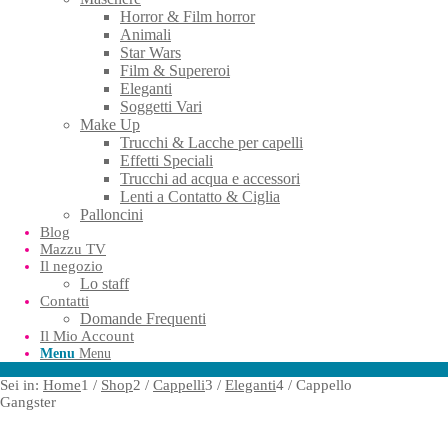
Horror & Film horror
Animali
Star Wars
Film & Supereroi
Eleganti
Soggetti Vari
Make Up
Trucchi & Lacche per capelli
Effetti Speciali
Trucchi ad acqua e accessori
Lenti a Contatto & Ciglia
Palloncini
Blog
Mazzu TV
Il negozio
Lo staff
Contatti
Domande Frequenti
Il Mio Account
Menu
Menu
Sei in:
Home
1
/
Shop
2
/
Cappelli
3
/
Eleganti
4
/
Cappello
Gangster