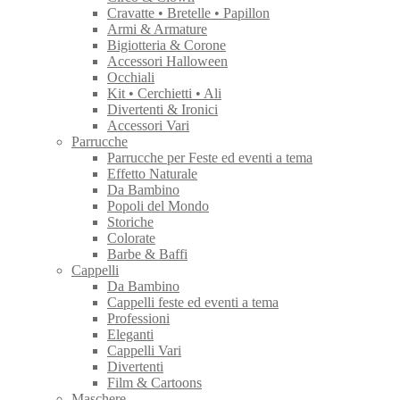
Cravatte • Bretelle • Papillon
Armi & Armature
Bigiotteria & Corone
Accessori Halloween
Occhiali
Kit • Cerchietti • Ali
Divertenti & Ironici
Accessori Vari
Parrucche
Parrucche per Feste ed eventi a tema
Effetto Naturale
Da Bambino
Popoli del Mondo
Storiche
Colorate
Barbe & Baffi
Cappelli
Da Bambino
Cappelli feste ed eventi a tema
Professioni
Eleganti
Cappelli Vari
Divertenti
Film & Cartoons
Maschere