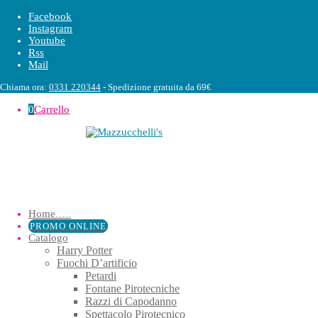
Facebook
Instagram
Youtube
Rss
Mail
Chiama ora:
0331 220344
- Spedizione gratuita da 69€
0
Carrello
Home
…..
PROMO ONLINE
Catalogo
Harry Potter
Fuochi D’artificio
Petardi
Fontane Pirotecniche
Razzi di Capodanno
Spettacolo Pirotecnico