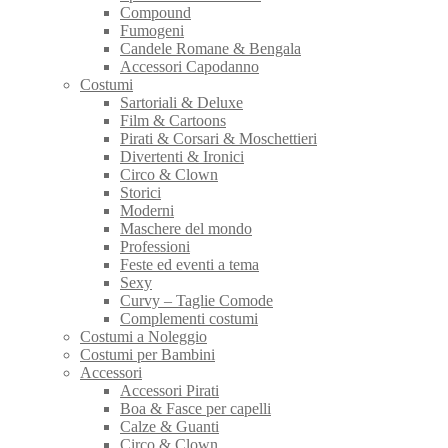
Compound
Fumogeni
Candele Romane & Bengala
Accessori Capodanno
Costumi
Sartoriali & Deluxe
Film & Cartoons
Pirati & Corsari & Moschettieri
Divertenti & Ironici
Circo & Clown
Storici
Moderni
Maschere del mondo
Professioni
Feste ed eventi a tema
Sexy
Curvy – Taglie Comode
Complementi costumi
Costumi a Noleggio
Costumi per Bambini
Accessori
Accessori Pirati
Boa & Fasce per capelli
Calze & Guanti
Circo & Clown