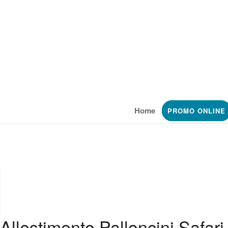
Chiama ora:
0331 220344
- Spedizione gratuita da 69€
0
Home
PROMO ONLINE
Allestimento Palloncini Safari