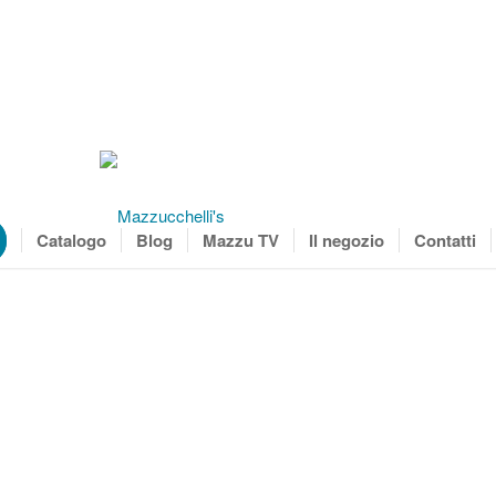
Catalogo
Blog
Mazzu TV
Il negozio
Contatti
Sei in:
Home
/
S