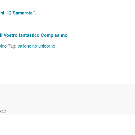
i, 12 Samarate”
.
il Vostro fantastico Compleanno
.
bino
Tag:
palloncino unicorno
547.