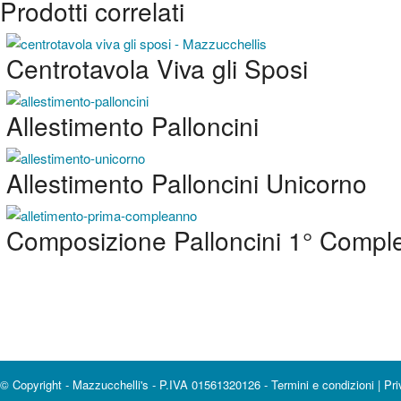
Prodotti correlati
Centrotavola Viva gli Sposi
Allestimento Palloncini
Allestimento Palloncini Unicorno
Composizione Palloncini 1° Comp
© Copyright - Mazzucchelli's - P.IVA 01561320126 -
Termini e condizioni
|
Pri