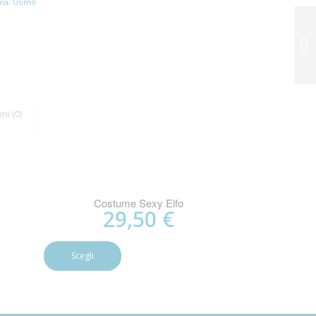
ema
,
Uomo
ni (0)
Costume Sexy Elfo
29,50
€
Scegli