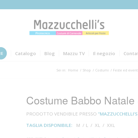
Catalogo
Blog
Mazzu TV
Il negozio
Contat
NE
Sei in:
Home
/
Shop
/
Costumi
/
Feste ed event
Costume Babbo Natale S
PRODOTTO VENDIBILE PRESSO
“MAZZUCCHELLI’S 
TAGLIA DISPONIBILE:
M / L / XL / XXL