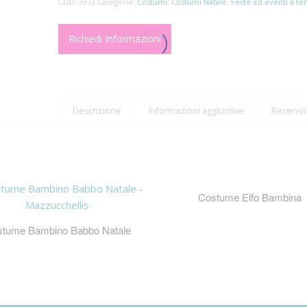
COD:
3973
Categorie:
Costumi
,
Costumi Natale
,
Feste ed eventi a t
Richiedi Informazioni
Descrizione
Informazioni aggiuntive
Recensio
Costume Elfo Bambina
tume Bambino Babbo Natale