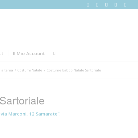
ti
Il Mio Account
i a tema
/
Costumi Natale
/
Costume Babbo Natale Sartoriale
artoriale
via Marconi, 12 Samarate”
.