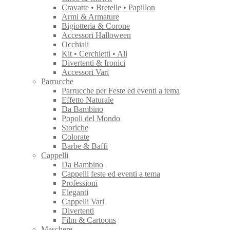
Cravatte • Bretelle • Papillon
Armi & Armature
Bigiotteria & Corone
Accessori Halloween
Occhiali
Kit • Cerchietti • Ali
Divertenti & Ironici
Accessori Vari
Parrucche
Parrucche per Feste ed eventi a tema
Effetto Naturale
Da Bambino
Popoli del Mondo
Storiche
Colorate
Barbe & Baffi
Cappelli
Da Bambino
Cappelli feste ed eventi a tema
Professioni
Eleganti
Cappelli Vari
Divertenti
Film & Cartoons
Maschere