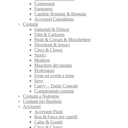
Compound
Fumogeni
Candele Romane & Bengala
Accessori Capodanno
Costumi
Sartoriali & Deluxe
Film & Cartoons
Pirati & Corsari & Moschettieri
Divertenti & Ironici
Circo & Clown
Storici
Moderni
Maschere del mondo
Professioni
Feste ed eventi a tema
Sexy
Curvy – Taglie Comode
Complementi costumi
Costumi a Noleggio
Costumi per Bambini
Accessori
Accessori Pirati
Boa & Fasce per capelli
Calze & Guanti
Circo & Clown