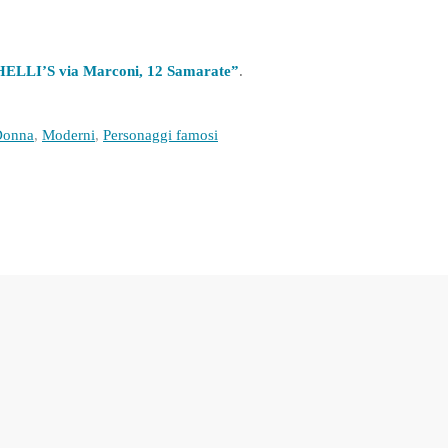
LI’S via Marconi, 12 Samarate”
.
Donna
,
Moderni
,
Personaggi famosi