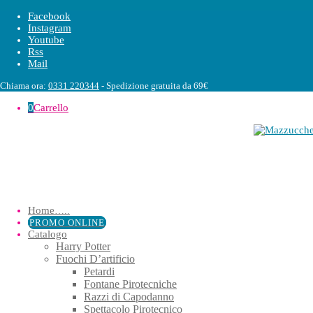
Facebook
Instagram
Youtube
Rss
Mail
Chiama ora:
0331 220344
- Spedizione gratuita da 69€
0
Carrello
Home
…..
PROMO ONLINE
Catalogo
Harry Potter
Fuochi D’artificio
Petardi
Fontane Pirotecniche
Razzi di Capodanno
Spettacolo Pirotecnico