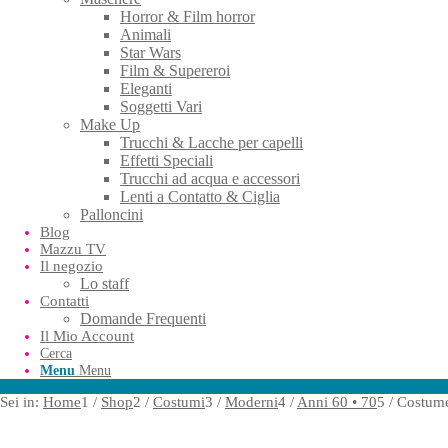
Horror & Film horror
Animali
Star Wars
Film & Supereroi
Eleganti
Soggetti Vari
Make Up
Trucchi & Lacche per capelli
Effetti Speciali
Trucchi ad acqua e accessori
Lenti a Contatto & Ciglia
Palloncini
Blog
Mazzu TV
Il negozio
Lo staff
Contatti
Domande Frequenti
Il Mio Account
Cerca
Menu
Menu
Sei in:
Home
1
/
Shop
2
/
Costumi
3
/
Moderni
4
/
Anni 60 • 70
5
/
Costum