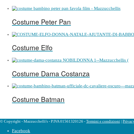
Costume Peter Pan
Costume Elfo
Costume Dama Costanza
Costume Batman
© Copyright - Mazzucchelli's - P.IVA 01561320126 -
Termini e condizioni
|
Privac
Facebook