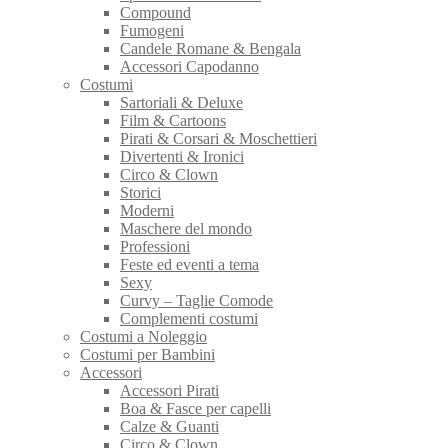
Compound
Fumogeni
Candele Romane & Bengala
Accessori Capodanno
Costumi
Sartoriali & Deluxe
Film & Cartoons
Pirati & Corsari & Moschettieri
Divertenti & Ironici
Circo & Clown
Storici
Moderni
Maschere del mondo
Professioni
Feste ed eventi a tema
Sexy
Curvy – Taglie Comode
Complementi costumi
Costumi a Noleggio
Costumi per Bambini
Accessori
Accessori Pirati
Boa & Fasce per capelli
Calze & Guanti
Circo & Clown