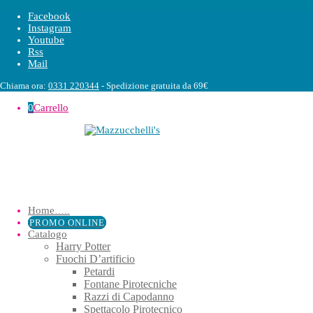
Facebook
Instagram
Youtube
Rss
Mail
Chiama ora:
0331 220344
- Spedizione gratuita da 69€
0
Carrello
Home
…..
PROMO ONLINE
Catalogo
Harry Potter
Fuochi D’artificio
Petardi
Fontane Pirotecniche
Razzi di Capodanno
Spettacolo Pirotecnico