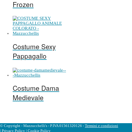
Frozen
Costume Sexy
Pappagallo
Costume Dama
Medievale
© Copyright - Mazzucchelli's - P.IVA 01561320126 -
Termini e condizioni
|
Privacy Policy
|
Cookie Policy