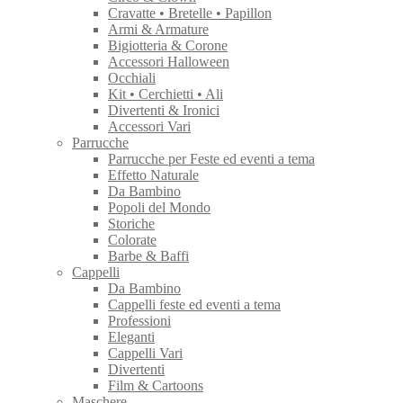
Cravatte • Bretelle • Papillon
Armi & Armature
Bigiotteria & Corone
Accessori Halloween
Occhiali
Kit • Cerchietti • Ali
Divertenti & Ironici
Accessori Vari
Parrucche
Parrucche per Feste ed eventi a tema
Effetto Naturale
Da Bambino
Popoli del Mondo
Storiche
Colorate
Barbe & Baffi
Cappelli
Da Bambino
Cappelli feste ed eventi a tema
Professioni
Eleganti
Cappelli Vari
Divertenti
Film & Cartoons
Maschere