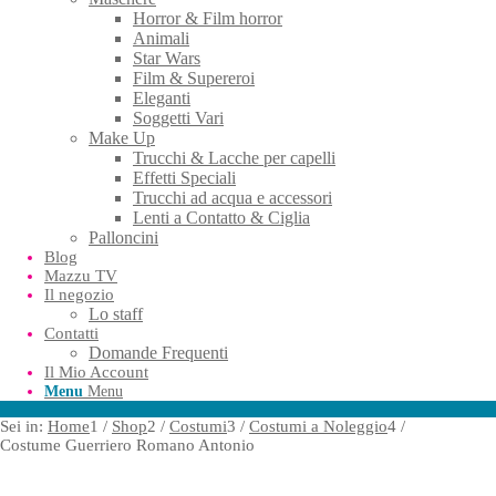
Horror & Film horror
Animali
Star Wars
Film & Supereroi
Eleganti
Soggetti Vari
Make Up
Trucchi & Lacche per capelli
Effetti Speciali
Trucchi ad acqua e accessori
Lenti a Contatto & Ciglia
Palloncini
Blog
Mazzu TV
Il negozio
Lo staff
Contatti
Domande Frequenti
Il Mio Account
Menu
Menu
Sei in:
Home
1
/
Shop
2
/
Costumi
3
/
Costumi a Noleggio
4
/
Costume Guerriero Romano Antonio