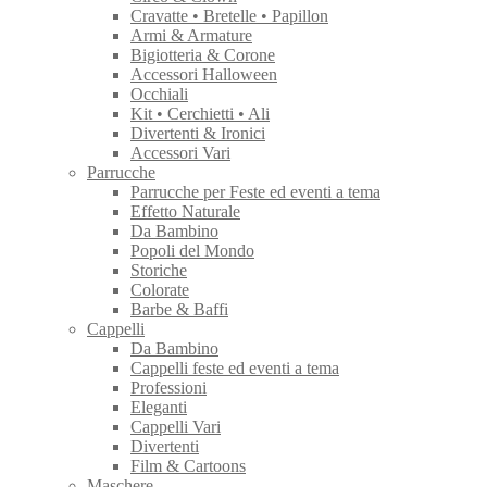
Cravatte • Bretelle • Papillon
Armi & Armature
Bigiotteria & Corone
Accessori Halloween
Occhiali
Kit • Cerchietti • Ali
Divertenti & Ironici
Accessori Vari
Parrucche
Parrucche per Feste ed eventi a tema
Effetto Naturale
Da Bambino
Popoli del Mondo
Storiche
Colorate
Barbe & Baffi
Cappelli
Da Bambino
Cappelli feste ed eventi a tema
Professioni
Eleganti
Cappelli Vari
Divertenti
Film & Cartoons
Maschere