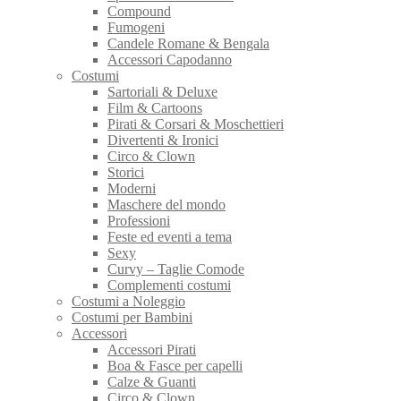
Compound
Fumogeni
Candele Romane & Bengala
Accessori Capodanno
Costumi
Sartoriali & Deluxe
Film & Cartoons
Pirati & Corsari & Moschettieri
Divertenti & Ironici
Circo & Clown
Storici
Moderni
Maschere del mondo
Professioni
Feste ed eventi a tema
Sexy
Curvy – Taglie Comode
Complementi costumi
Costumi a Noleggio
Costumi per Bambini
Accessori
Accessori Pirati
Boa & Fasce per capelli
Calze & Guanti
Circo & Clown