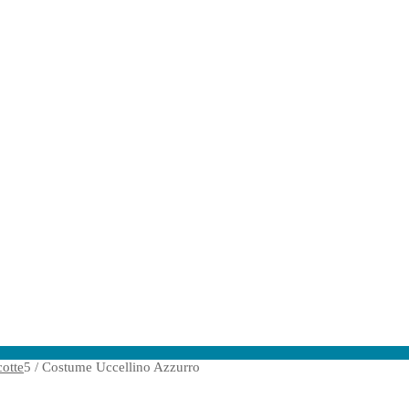
otte
5
/
Costume Uccellino Azzurro