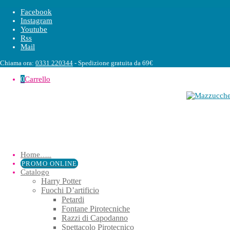
Facebook
Instagram
Youtube
Rss
Mail
Chiama ora:
0331 220344
- Spedizione gratuita da 69€
0
Carrello
Home
…..
PROMO ONLINE
Catalogo
Harry Potter
Fuochi D’artificio
Petardi
Fontane Pirotecniche
Razzi di Capodanno
Spettacolo Pirotecnico