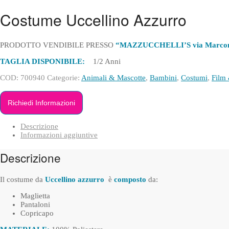
Costume Uccellino Azzurro
PRODOTTO VENDIBILE PRESSO
“MAZZUCCHELLI’S via Marconi
TAGLIA DISPONIBILE:
1/2 Anni
COD:
700940
Categorie:
Animali & Mascotte
,
Bambini
,
Costumi
,
Film
Richiedi Informazioni
Descrizione
Informazioni aggiuntive
Descrizione
Il costume da
Uccellino azzurro
è
composto
da:
Maglietta
Pantaloni
Copricapo