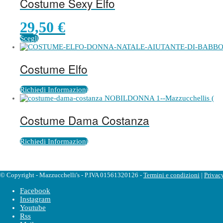
Costume Sexy Elfo
29,50
€
Scegli
Costume Elfo
Richiedi Informazioni
Costume Dama Costanza
Richiedi Informazioni
© Copyright - Mazzucchelli's - P.IVA 01561320126 -
Termini e condizioni
|
Privac
Facebook
Instagram
Youtube
Rss