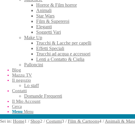
Horror & Film horror
Animali
Star Wars
Film & Supereroi
Eleganti
Soggetti Vari
Make Up
Trucchi & Lacche per capelli
Effetti Speciali
Trucchi ad acqua e accessori
Lenti a Contatto & Ciglia
Palloncini
Blog
Mazzu TV
Il negozio
Lo staff
Contatti
Domande Frequenti
Il Mio Account
Cerca
Menu
Menu
Sei in:
Home
1
/
Shop
2
/
Costumi
3
/
Film & Cartoons
4
/
Animali & Masc