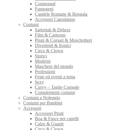
Compound
Fumogeni
Candele Romane & Bengala
Accessori Capodanno
Costumi
Sartoriali & Deluxe
Film & Cartoons
Pirati & Corsari & Moschettieri
Divertenti & Ironici
Circo & Clown
Storici
Moderni
Maschere del mondo
Professioni
Feste ed eventi a tema
Sexy
Curvy – Taglie Comode
Complementi costumi
Costumi a Noleggio
Costumi per Bambini
Accessori
Accessori Pirati
Boa & Fasce per capelli
Calze & Guanti
Circo & Clown