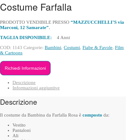
Costume Farfalla
PRODOTTO VENDIBILE PRESSO
“MAZZUCCHELLI’S via
Marconi, 12 Samarate”
.
TAGLIA DISPONIBILE:
4 Anni
COD:
1143
Categorie:
Bambini
,
Costumi
,
Fiabe & Favole
,
Film
& Cartoons
Richiedi Informazioni
Descrizione
Informazioni aggiuntive
Descrizione
Il costume da Bambina da Farfalla Rosa è
composto
da:
Vestito
Pantaloni
Ali