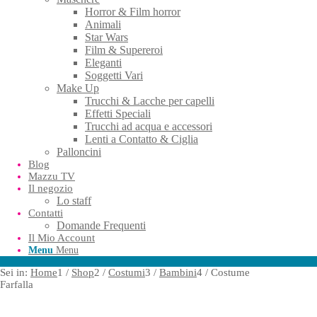
Horror & Film horror
Animali
Star Wars
Film & Supereroi
Eleganti
Soggetti Vari
Make Up
Trucchi & Lacche per capelli
Effetti Speciali
Trucchi ad acqua e accessori
Lenti a Contatto & Ciglia
Palloncini
Blog
Mazzu TV
Il negozio
Lo staff
Contatti
Domande Frequenti
Il Mio Account
Menu
Menu
Sei in:
Home
1
/
Shop
2
/
Costumi
3
/
Bambini
4
/
Costume
Farfalla