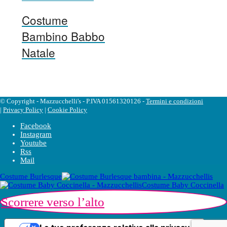
Costume
Bambino Babbo
Natale
© Copyright - Mazzucchelli's - P.IVA 01561320126 -
Termini e condizioni
|
Privacy Policy
|
Cookie Policy
Facebook
Instagram
Youtube
Rss
Mail
Costume Burlesque
Costume Baby Coccinella
Scorrere verso l’alto