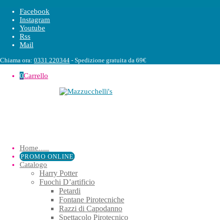
Facebook
Instagram
Youtube
Rss
Mail
Chiama ora:
0331 220344
- Spedizione gratuita da 69€
0
Carrello
Home
…..
PROMO ONLINE
Catalogo
Harry Potter
Fuochi D’artificio
Petardi
Fontane Pirotecniche
Razzi di Capodanno
Spettacolo Pirotecnico