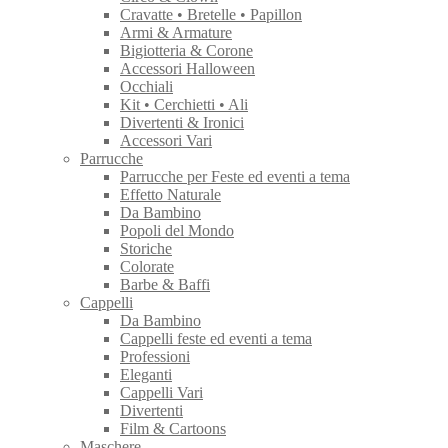
Cravatte • Bretelle • Papillon
Armi & Armature
Bigiotteria & Corone
Accessori Halloween
Occhiali
Kit • Cerchietti • Ali
Divertenti & Ironici
Accessori Vari
Parrucche
Parrucche per Feste ed eventi a tema
Effetto Naturale
Da Bambino
Popoli del Mondo
Storiche
Colorate
Barbe & Baffi
Cappelli
Da Bambino
Cappelli feste ed eventi a tema
Professioni
Eleganti
Cappelli Vari
Divertenti
Film & Cartoons
Maschere