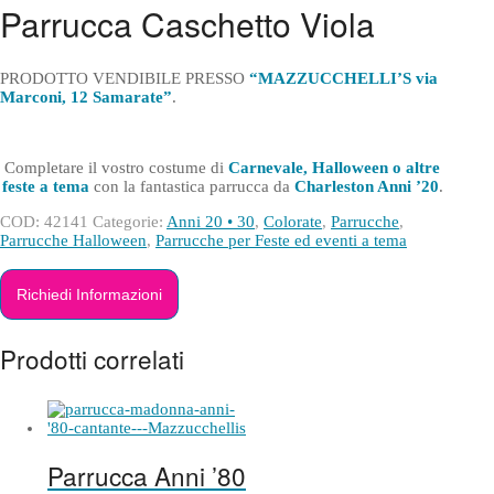
Parrucca Caschetto Viola
PRODOTTO VENDIBILE PRESSO
“MAZZUCCHELLI’S via
Marconi, 12 Samarate”
.
Completare il vostro costume di
Carnevale, Halloween o altre
feste a tema
con la fantastica parrucca da
Charleston Anni ’20
.
COD:
42141
Categorie:
Anni 20 • 30
,
Colorate
,
Parrucche
,
Parrucche Halloween
,
Parrucche per Feste ed eventi a tema
Richiedi Informazioni
Prodotti correlati
Parrucca Anni ’80