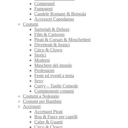
Compound
Fumogeni
Candele Romane & Bengala
Accessori Capodanno
Costumi
Sartoriali & Deluxe
Film & Cartoons
Pirati & Corsari & Moschettieri
Divertenti & Ironici
Circo & Clown
Storici
Moderni
Maschere del mondo
Professioni
Feste ed eventi a tema
Sexy
Curvy – Taglie Comode
Complementi costumi
Costumi a Noleggio
Costumi per Bambini
Accessori
Accessori Pirati
Boa & Fasce per capelli
Calze & Guanti
Circo & Clown