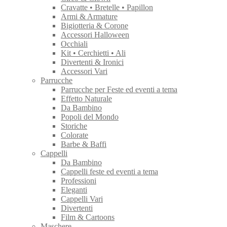
Cravatte • Bretelle • Papillon
Armi & Armature
Bigiotteria & Corone
Accessori Halloween
Occhiali
Kit • Cerchietti • Ali
Divertenti & Ironici
Accessori Vari
Parrucche
Parrucche per Feste ed eventi a tema
Effetto Naturale
Da Bambino
Popoli del Mondo
Storiche
Colorate
Barbe & Baffi
Cappelli
Da Bambino
Cappelli feste ed eventi a tema
Professioni
Eleganti
Cappelli Vari
Divertenti
Film & Cartoons
Maschere