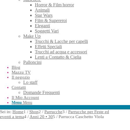
Horror & Film horror
Animali
Star Wars
Film & Supereroi
Eleganti
Soggetti Vari
Make Up
Trucchi & Lacche per capelli
Effetti Speciali
Trucchi ad acqua e accessori
Lenti a Contatto & Ciglia
Palloncini
Blog
Mazzu TV
Il negozio
Lo staff
Contatti
Domande Frequenti
Il Mio Account
Menu
Menu
Sei in:
Home
1
/
Shop
2
/
Parrucche
3
/
Parrucche per Feste ed
eventi a tema
4
/
Anni 20 • 30
5
/
Parrucca Caschetto Viola