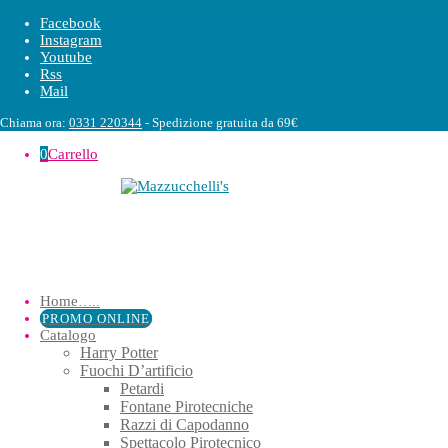
Facebook
Instagram
Youtube
Rss
Mail
Chiama ora:
0331 220344
- Spedizione gratuita da 69€
0
Carrello
Home
…..
PROMO ONLINE
Catalogo
Harry Potter
Fuochi D’artificio
Petardi
Fontane Pirotecniche
Razzi di Capodanno
Spettacolo Pirotecnico