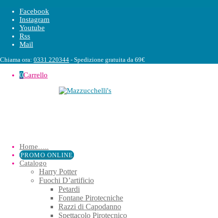
Facebook
Instagram
Youtube
Rss
Mail
Chiama ora:
0331 220344
- Spedizione gratuita da 69€
0
Carrello
Home
…..
PROMO ONLINE
Catalogo
Harry Potter
Fuochi D’artificio
Petardi
Fontane Pirotecniche
Razzi di Capodanno
Spettacolo Pirotecnico