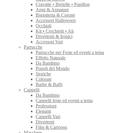
Cravatte • Bretelle • Papillon
Armi & Armature
Bigiotteria & Corone
Accessori Halloween
Occhiali
Kit • Cerchietti • Ali
Divertenti & Ironici
Accessori Vari
Parrucche
Parrucche per Feste ed eventi a tema
Effetto Naturale
Da Bambino
Popoli del Mondo
Storiche
Colorate
Barbe & Baffi
Cappelli
Da Bambino
Cappelli feste ed eventi a tema
Professioni
Eleganti
Cappelli Vari
Divertenti
Film & Cartoons
Maschere