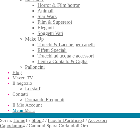
Horror & Film horror
Animali
Star Wars
Film & Supereroi
Eleganti
Soggetti Vari
Make Up
Trucchi & Lacche per capelli
Effetti Speciali
Trucchi ad acqua e accessori
Lenti a Contatto & Ciglia
Palloncini
Blog
Mazzu TV
Il negozio
Lo staff
Contatti
Domande Frequenti
Il Mio Account
Menu
Menu
Sei in:
Home
1
/
Shop
2
/
Fuochi D'artificio
3
/
Accessori
Capodanno
4
/
Cannoni Spara Coriandoli Oro