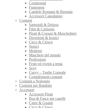
Compound
Fumogeni
Candele Romane & Bengala
Accessori Capodanno
Costumi
Sartoriali & Deluxe
Film & Cartoons
Pirati & Corsari & Moschettieri
Divertenti & Ironici
Circo & Clown
Storici
Moderni
Maschere del mondo
Professioni
Feste ed eventi a tema
Sexy
Curvy – Taglie Comode
Complementi costumi
Costumi a Noleggio
Costumi per Bambini
Accessori
Accessori Pirati
Boa & Fasce per capelli
Calze & Guanti
Circo & Clown