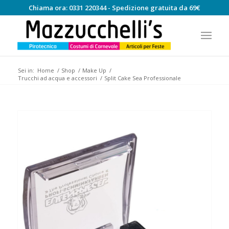
Chiama ora:
0331 220344
- Spedizione gratuita da 69€
Sei in:
Home
/
Shop
/
Make Up
/
Trucchi ad acqua e accessori
/
Split Cake Sea Professionale