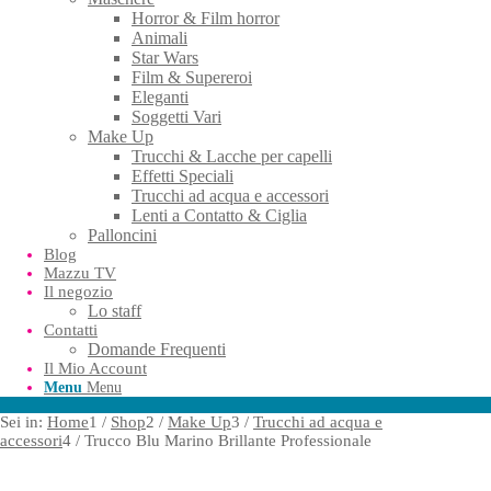
Horror & Film horror
Animali
Star Wars
Film & Supereroi
Eleganti
Soggetti Vari
Make Up
Trucchi & Lacche per capelli
Effetti Speciali
Trucchi ad acqua e accessori
Lenti a Contatto & Ciglia
Palloncini
Blog
Mazzu TV
Il negozio
Lo staff
Contatti
Domande Frequenti
Il Mio Account
Menu
Menu
Sei in:
Home
1
/
Shop
2
/
Make Up
3
/
Trucchi ad acqua e
accessori
4
/
Trucco Blu Marino Brillante Professionale