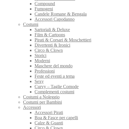
Compound
Fumogeni
Candele Romane & Bengala
Accessori Capodanno
Costumi
Sartoriali & Deluxe
Film & Cartoons
Pirati & Corsari & Moschettieri
Divertenti & Ironici
Circo & Clown
Storici
Moderni
Maschere del mondo
Professioni
Feste ed eventi a tema
Sexy
Curvy – Taglie Comode
Complementi costumi
Costumi a Noleggio
Costumi per Bambini
Accessori
Accessori Pirati
Boa & Fasce per capelli
Calze & Guanti
Circo & Clown