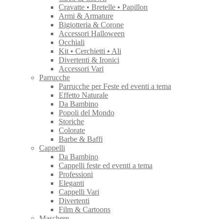
Cravatte • Bretelle • Papillon
Armi & Armature
Bigiotteria & Corone
Accessori Halloween
Occhiali
Kit • Cerchietti • Ali
Divertenti & Ironici
Accessori Vari
Parrucche
Parrucche per Feste ed eventi a tema
Effetto Naturale
Da Bambino
Popoli del Mondo
Storiche
Colorate
Barbe & Baffi
Cappelli
Da Bambino
Cappelli feste ed eventi a tema
Professioni
Eleganti
Cappelli Vari
Divertenti
Film & Cartoons
Maschere