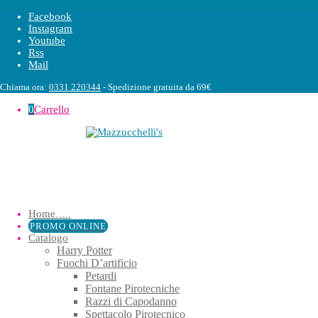
Facebook
Instagram
Youtube
Rss
Mail
Chiama ora:
0331 220344
- Spedizione gratuita da 69€
0
Carrello
Home
…..
PROMO ONLINE
Catalogo
Harry Potter
Fuochi D’artificio
Petardi
Fontane Pirotecniche
Razzi di Capodanno
Spettacolo Pirotecnico