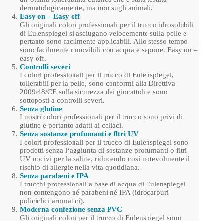
dermatologicamente, ma non sugli animali.
Easy on – Easy off
Gli originali colori professionali per il trucco idrosolubili
di Eulenspiegel si asciugano velocemente sulla pelle e
pertanto sono facilmente applicabili. Allo stesso tempo
sono facilmente rimovibili con acqua e sapone. Easy on –
easy off.
Controlli severi
I colori professionali per il trucco di Eulenspiegel,
tollerabili per la pelle, sono conformi alla Direttiva
2009/48/CE sulla sicurezza dei giocattoli e sono
sottoposti a controlli severi.
Senza glutine
I nostri colori professionali per il trucco sono privi di
glutine e pertanto adatti ai celiaci.
Senza sostanze profumanti e fltri UV
I colori professionali per il trucco di Eulenspiegel sono
prodotti senza l‘aggiunta di sostanze profumanti o fltri
UV nocivi per la salute, riducendo così notevolmente il
rischio di allergie nella vita quotidiana.
Senza parabeni e IPA
I trucchi professionali a base di acqua di Eulenspiegel
non contengono né parabeni né IPA (idrocarburi
policiclici aromatici).
Moderna confezione senza PVC
Gli originali colori per il trucco di Eulenspiegel sono