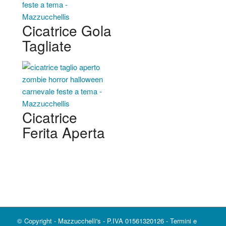
Cicatrice Gola
Tagliate
Cicatrice
Ferita Aperta
© Copyright - Mazzucchelli's - P.IVA 01561320126 -
Termini e