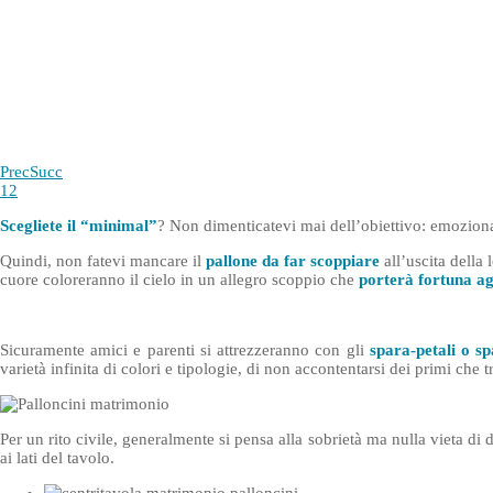
Prec
Succ
1
2
Scegliete il “minimal”
? Non dimenticatevi mai dell’obiettivo: emozion
Quindi, non fatevi mancare il
pallone da far scoppiare
all’uscita della 
cuore coloreranno il cielo in un allegro scoppio che
porterà fortuna ag
Sicuramente amici e parenti si attrezzeranno con gli
spara-petali o sp
varietà infinita di colori e tipologie, di non accontentarsi dei primi che 
Per un rito civile, generalmente si pensa alla sobrietà ma nulla vieta d
ai lati del tavolo.