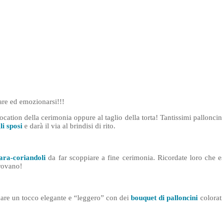
are ed emozionarsi!!!
location della cerimonia oppure al taglio della torta! Tantissimi palloncin
li sposi
e darà il via al brindisi di rito.
ara-coriandoli
da far scoppiare a fine cerimonia. Ricordate loro che 
trovano!
i dare un tocco elegante e “leggero” con dei
bouquet di palloncini
colorat