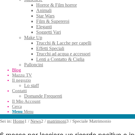
Horror & Film horror
Animali
Star Wars
Film & Supereroi
Eleganti
Soggetti Vari
Make Up
Trucchi & Lacche per capelli
Effetti Speciali
Trucchi ad acqua e accessori
Lenti a Contatto & Ciglia
Palloncini
Blog
Mazzu TV
Il negozio
Lo staff
Contatti
Domande Frequenti
Il Mio Account
Cerca
Menu
Menu
Sei in:
Home
1
/
News
2
/
matrimoni
3
/
Speciale Matrimonio
6 mosse per lasciare un ricordo positivo e i