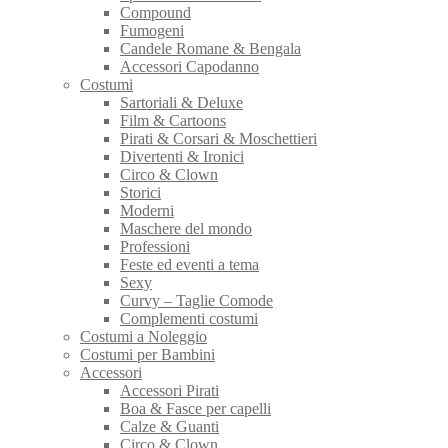
Compound
Fumogeni
Candele Romane & Bengala
Accessori Capodanno
Costumi
Sartoriali & Deluxe
Film & Cartoons
Pirati & Corsari & Moschettieri
Divertenti & Ironici
Circo & Clown
Storici
Moderni
Maschere del mondo
Professioni
Feste ed eventi a tema
Sexy
Curvy – Taglie Comode
Complementi costumi
Costumi a Noleggio
Costumi per Bambini
Accessori
Accessori Pirati
Boa & Fasce per capelli
Calze & Guanti
Circo & Clown