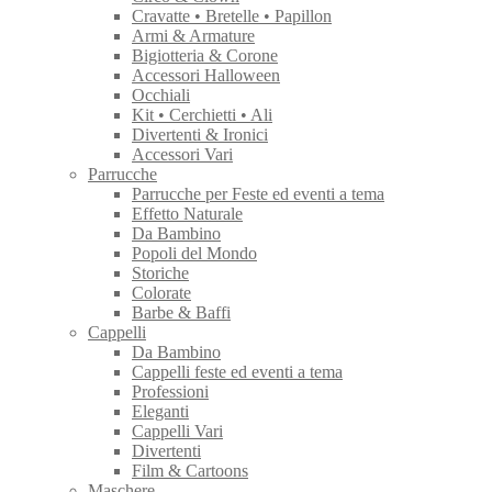
Cravatte • Bretelle • Papillon
Armi & Armature
Bigiotteria & Corone
Accessori Halloween
Occhiali
Kit • Cerchietti • Ali
Divertenti & Ironici
Accessori Vari
Parrucche
Parrucche per Feste ed eventi a tema
Effetto Naturale
Da Bambino
Popoli del Mondo
Storiche
Colorate
Barbe & Baffi
Cappelli
Da Bambino
Cappelli feste ed eventi a tema
Professioni
Eleganti
Cappelli Vari
Divertenti
Film & Cartoons
Maschere