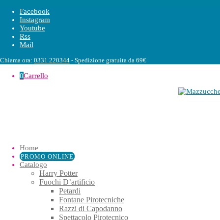
Facebook
Instagram
Youtube
Rss
Mail
Chiama ora:
0331 220344
- Spedizione gratuita da 69€
0
Carrello
Home
…..
PROMO ONLINE
Catalogo
Harry Potter
Fuochi D’artificio
Petardi
Fontane Pirotecniche
Razzi di Capodanno
Spettacolo Pirotecnico