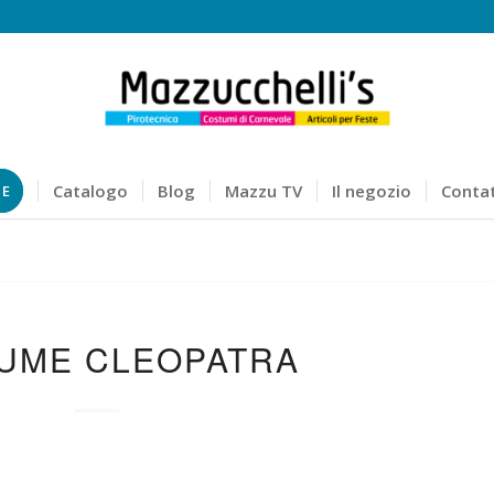
Catalogo
Blog
Mazzu TV
Il negozio
Contat
NE
UME CLEOPATRA