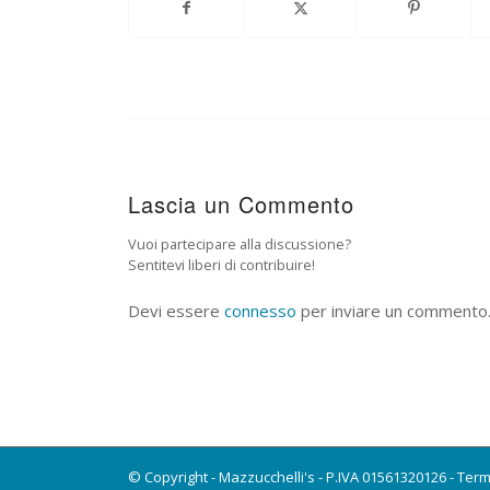
Lascia un Commento
Vuoi partecipare alla discussione?
Sentitevi liberi di contribuire!
Devi essere
connesso
per inviare un commento
© Copyright - Mazzucchelli's - P.IVA 01561320126 -
Term