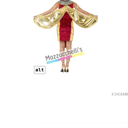
alt
6 DICEMB
/