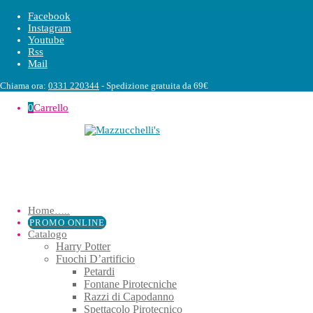
Facebook
Instagram
Youtube
Rss
Mail
Chiama ora:
0331 220344
- Spedizione gratuita da 69€
0
Carrello
Home
…..
PROMO ONLINE
Catalogo
Harry Potter
Fuochi D’artificio
Petardi
Fontane Pirotecniche
Razzi di Capodanno
Spettacolo Pirotecnico