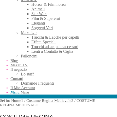
Horror & Film horror
Animali
Star Wars
Film & Supereroi
Eleganti
Soggetti Vari
Make Up
Trucchi & Lacche per capelli
Effetti Speciali
Trucchi ad acqua e accessori
Lenti a Contatto & Ciglia
Palloncini
Blog
Mazzu TV
Il negozio
Lo staff
Contatti
Domande Frequenti
Il Mio Account
Menu
Menu
Sei in:
Home
1
/
Costume Regina Medievale
2
/
COSTUME
REGINA MEDIEVALE
COSTUME REGINA