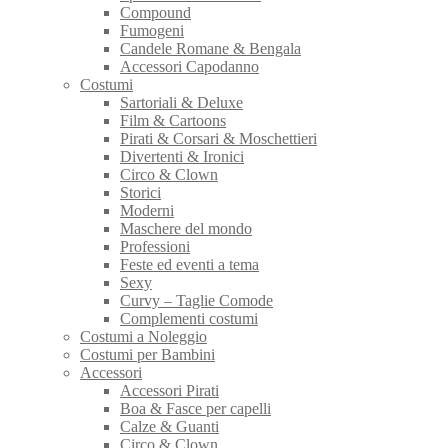
Compound
Fumogeni
Candele Romane & Bengala
Accessori Capodanno
Costumi
Sartoriali & Deluxe
Film & Cartoons
Pirati & Corsari & Moschettieri
Divertenti & Ironici
Circo & Clown
Storici
Moderni
Maschere del mondo
Professioni
Feste ed eventi a tema
Sexy
Curvy – Taglie Comode
Complementi costumi
Costumi a Noleggio
Costumi per Bambini
Accessori
Accessori Pirati
Boa & Fasce per capelli
Calze & Guanti
Circo & Clown