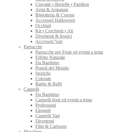
Cravatte • Bretelle • Papillon
Armi & Armature
Bigiotteria & Corone
Accessori Halloween
Occhiali
Kit • Cerchietti • Ali
Divertenti & Ironici
Accessori Vari
Parrucche
Parrucche per Feste ed eventi a tema
Effetto Naturale
Da Bambino
Popoli del Mondo
Storiche
Colorate
Barbe & Baffi
Cappelli
Da Bambino
Cappelli feste ed eventi a tema
Professioni
Eleganti
Cappelli Vari
Divertenti
Film & Cartoons
Maschere