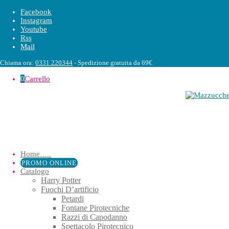
Facebook
Instagram
Youtube
Rss
Mail
Chiama ora:
0331 220344
- Spedizione gratuita da 69€
0
Carrello
Home
…..
PROMO ONLINE
Catalogo
Harry Potter
Fuochi D’artificio
Petardi
Fontane Pirotecniche
Razzi di Capodanno
Spettacolo Pirotecnico