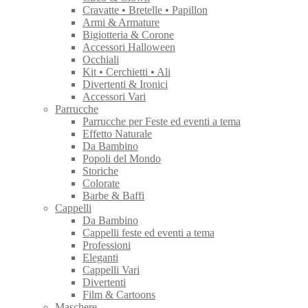
Cravatte • Bretelle • Papillon
Armi & Armature
Bigiotteria & Corone
Accessori Halloween
Occhiali
Kit • Cerchietti • Ali
Divertenti & Ironici
Accessori Vari
Parrucche
Parrucche per Feste ed eventi a tema
Effetto Naturale
Da Bambino
Popoli del Mondo
Storiche
Colorate
Barbe & Baffi
Cappelli
Da Bambino
Cappelli feste ed eventi a tema
Professioni
Eleganti
Cappelli Vari
Divertenti
Film & Cartoons
Maschere