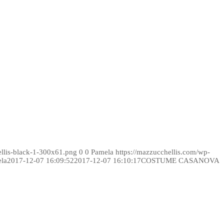
ellis-black-1-300x61.png
0
0
Pamela
https://mazzucchellis.com/wp-
la
2017-12-07 16:09:52
2017-12-07 16:10:17
COSTUME CASANOVA