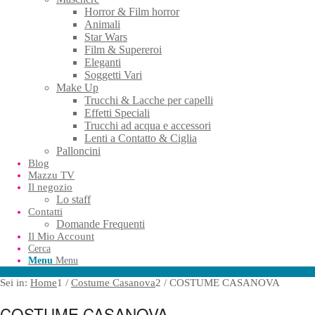
Horror & Film horror
Animali
Star Wars
Film & Supereroi
Eleganti
Soggetti Vari
Make Up
Trucchi & Lacche per capelli
Effetti Speciali
Trucchi ad acqua e accessori
Lenti a Contatto & Ciglia
Palloncini
Blog
Mazzu TV
Il negozio
Lo staff
Contatti
Domande Frequenti
Il Mio Account
Cerca
Menu
Menu
Sei in:
Home
1
/
Costume Casanova
2
/
COSTUME CASANOVA
COSTUME CASANOVA