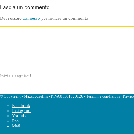
Lascia un commento
Devi essere
connesso
per inviare un commento.
Inizia a seguirci!
© Copyright - Mazzucchelli's - P.IVA 01561320126 -
Termini e condizioni
|
Privac
Facebook
Instagram
Youtube
Rss
Mail