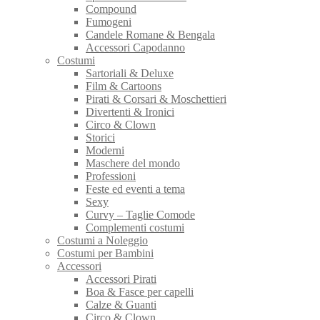
Compound
Fumogeni
Candele Romane & Bengala
Accessori Capodanno
Costumi
Sartoriali & Deluxe
Film & Cartoons
Pirati & Corsari & Moschettieri
Divertenti & Ironici
Circo & Clown
Storici
Moderni
Maschere del mondo
Professioni
Feste ed eventi a tema
Sexy
Curvy – Taglie Comode
Complementi costumi
Costumi a Noleggio
Costumi per Bambini
Accessori
Accessori Pirati
Boa & Fasce per capelli
Calze & Guanti
Circo & Clown