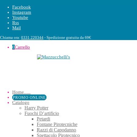
Facebook
Instagram
Youtube
Rss
Mail
Chiama ora:
0331 220344
- Spedizione gratuita da 69€
0
Carrello
Home
…..
PROMO ONLINE
Catalogo
Harry Potter
Fuochi D’artificio
Petardi
Fontane Pirotecniche
Razzi di Capodanno
Spettacolo Pirotecnico