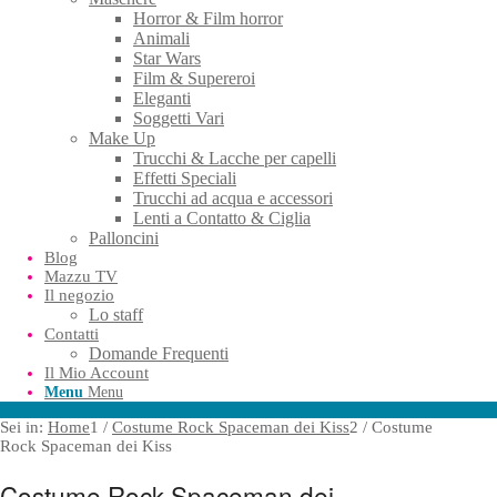
Horror & Film horror
Animali
Star Wars
Film & Supereroi
Eleganti
Soggetti Vari
Make Up
Trucchi & Lacche per capelli
Effetti Speciali
Trucchi ad acqua e accessori
Lenti a Contatto & Ciglia
Palloncini
Blog
Mazzu TV
Il negozio
Lo staff
Contatti
Domande Frequenti
Il Mio Account
Menu
Menu
Sei in:
Home
1
/
Costume Rock Spaceman dei Kiss
2
/
Costume
Rock Spaceman dei Kiss
Costume Rock Spaceman dei