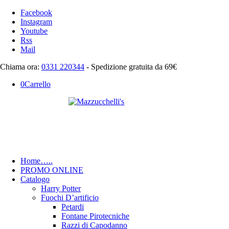
Facebook
Instagram
Youtube
Rss
Mail
Chiama ora:
0331 220344
- Spedizione gratuita da 69€
0
Carrello
Home
…..
PROMO ONLINE
Catalogo
Harry Potter
Fuochi D’artificio
Petardi
Fontane Pirotecniche
Razzi di Capodanno