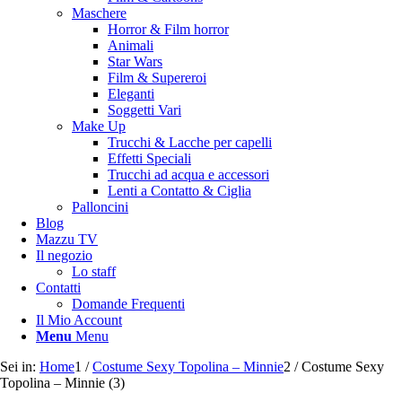
Maschere
Horror & Film horror
Animali
Star Wars
Film & Supereroi
Eleganti
Soggetti Vari
Make Up
Trucchi & Lacche per capelli
Effetti Speciali
Trucchi ad acqua e accessori
Lenti a Contatto & Ciglia
Palloncini
Blog
Mazzu TV
Il negozio
Lo staff
Contatti
Domande Frequenti
Il Mio Account
Menu
Menu
Sei in:
Home
1
/
Costume Sexy Topolina – Minnie
2
/
Costume Sexy
Topolina – Minnie (3)