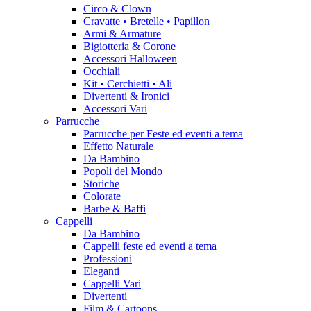
Circo & Clown
Cravatte • Bretelle • Papillon
Armi & Armature
Bigiotteria & Corone
Accessori Halloween
Occhiali
Kit • Cerchietti • Ali
Divertenti & Ironici
Accessori Vari
Parrucche
Parrucche per Feste ed eventi a tema
Effetto Naturale
Da Bambino
Popoli del Mondo
Storiche
Colorate
Barbe & Baffi
Cappelli
Da Bambino
Cappelli feste ed eventi a tema
Professioni
Eleganti
Cappelli Vari
Divertenti
Film & Cartoons