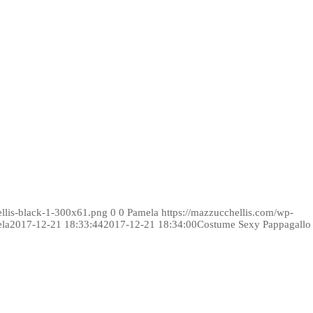
ellis-black-1-300x61.png
0
0
Pamela
https://mazzucchellis.com/wp-
la
2017-12-21 18:33:44
2017-12-21 18:34:00
Costume Sexy Pappagallo 