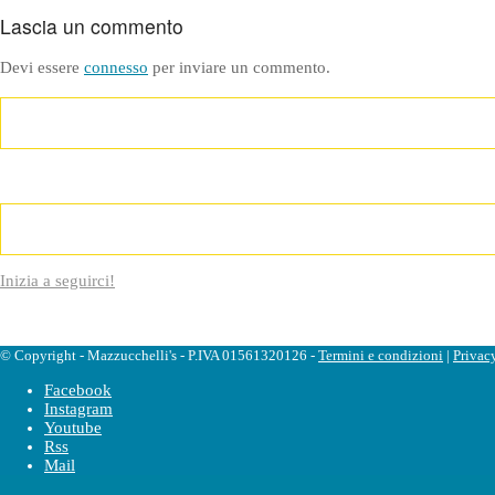
Lascia un commento
Devi essere
connesso
per inviare un commento.
Inizia a seguirci!
© Copyright - Mazzucchelli's - P.IVA 01561320126 -
Termini e condizioni
|
Privac
Facebook
Instagram
Youtube
Rss
Mail