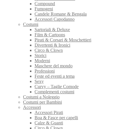
Compound
Fumogeni
Candele Romane & Bengala
Accessori Capodanno
Costumi
Sartoriali & Deluxe
Film & Cartoons
Pirati & Corsari & Moschettieri
Divertenti & Ironici
Circo & Clown
Storici
Moderni
Maschere del mondo
Professioni
Feste ed eventi a tema
Sexy
Curvy – Taglie Comode
Complementi costumi
Costumi a Noleggio
Costumi per Bambini
Accessori
Accessori Pirati
Boa & Fasce per capelli
Calze & Guanti
Circo & Clown