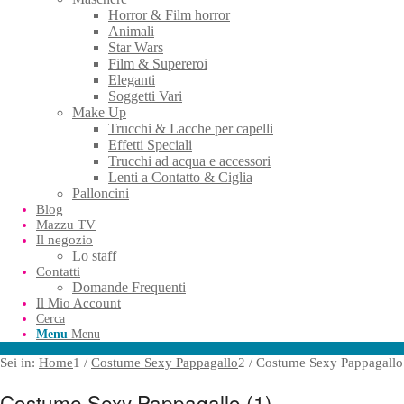
Horror & Film horror
Animali
Star Wars
Film & Supereroi
Eleganti
Soggetti Vari
Make Up
Trucchi & Lacche per capelli
Effetti Speciali
Trucchi ad acqua e accessori
Lenti a Contatto & Ciglia
Palloncini
Blog
Mazzu TV
Il negozio
Lo staff
Contatti
Domande Frequenti
Il Mio Account
Cerca
Menu
Menu
Sei in:
Home
1
/
Costume Sexy Pappagallo
2
/
Costume Sexy Pappagallo
Costume Sexy Pappagallo (1)