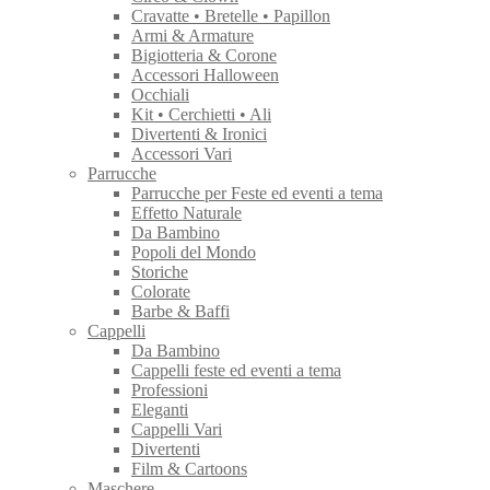
Cravatte • Bretelle • Papillon
Armi & Armature
Bigiotteria & Corone
Accessori Halloween
Occhiali
Kit • Cerchietti • Ali
Divertenti & Ironici
Accessori Vari
Parrucche
Parrucche per Feste ed eventi a tema
Effetto Naturale
Da Bambino
Popoli del Mondo
Storiche
Colorate
Barbe & Baffi
Cappelli
Da Bambino
Cappelli feste ed eventi a tema
Professioni
Eleganti
Cappelli Vari
Divertenti
Film & Cartoons
Maschere