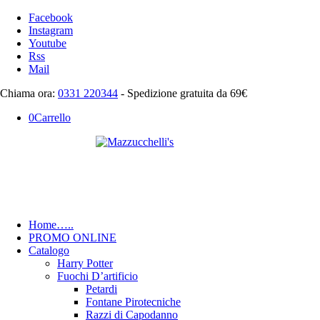
Facebook
Instagram
Youtube
Rss
Mail
Chiama ora:
0331 220344
- Spedizione gratuita da 69€
0
Carrello
Home
…..
PROMO ONLINE
Catalogo
Harry Potter
Fuochi D’artificio
Petardi
Fontane Pirotecniche
Razzi di Capodanno