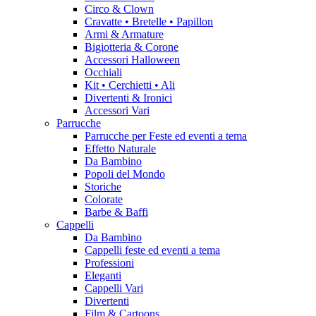
Circo & Clown
Cravatte • Bretelle • Papillon
Armi & Armature
Bigiotteria & Corone
Accessori Halloween
Occhiali
Kit • Cerchietti • Ali
Divertenti & Ironici
Accessori Vari
Parrucche
Parrucche per Feste ed eventi a tema
Effetto Naturale
Da Bambino
Popoli del Mondo
Storiche
Colorate
Barbe & Baffi
Cappelli
Da Bambino
Cappelli feste ed eventi a tema
Professioni
Eleganti
Cappelli Vari
Divertenti
Film & Cartoons