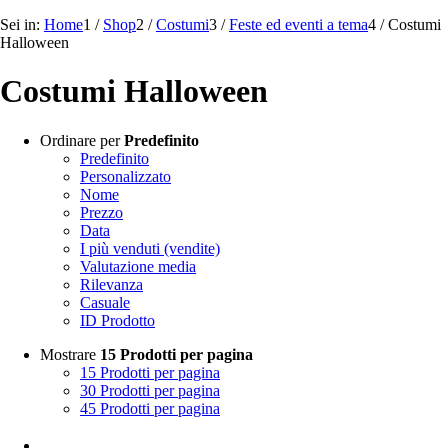
Sei in:
Home
1
/
Shop
2
/
Costumi
3
/
Feste ed eventi a tema
4
/
Costumi
Halloween
Costumi Halloween
Ordinare per
Predefinito
Predefinito
Personalizzato
Nome
Prezzo
Data
I più venduti (vendite)
Valutazione media
Rilevanza
Casuale
ID Prodotto
Mostrare
15 Prodotti per pagina
15 Prodotti per pagina
30 Prodotti per pagina
45 Prodotti per pagina