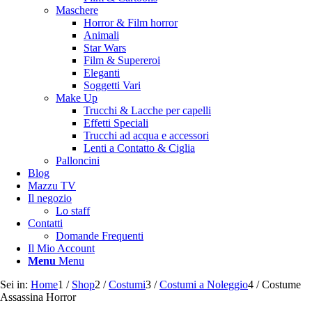
Maschere
Horror & Film horror
Animali
Star Wars
Film & Supereroi
Eleganti
Soggetti Vari
Make Up
Trucchi & Lacche per capelli
Effetti Speciali
Trucchi ad acqua e accessori
Lenti a Contatto & Ciglia
Palloncini
Blog
Mazzu TV
Il negozio
Lo staff
Contatti
Domande Frequenti
Il Mio Account
Menu
Menu
Sei in:
Home
1
/
Shop
2
/
Costumi
3
/
Costumi a Noleggio
4
/
Costume
Assassina Horror