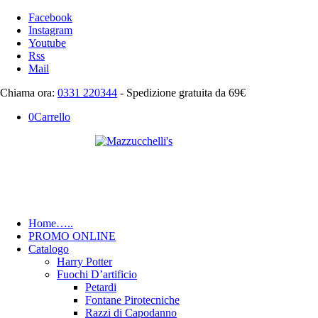
Facebook
Instagram
Youtube
Rss
Mail
Chiama ora:
0331 220344
- Spedizione gratuita da 69€
0
Carrello
Home
…..
PROMO ONLINE
Catalogo
Harry Potter
Fuochi D’artificio
Petardi
Fontane Pirotecniche
Razzi di Capodanno