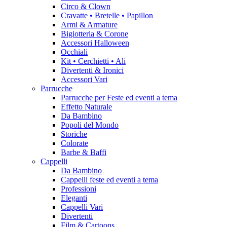
Circo & Clown
Cravatte • Bretelle • Papillon
Armi & Armature
Bigiotteria & Corone
Accessori Halloween
Occhiali
Kit • Cerchietti • Ali
Divertenti & Ironici
Accessori Vari
Parrucche
Parrucche per Feste ed eventi a tema
Effetto Naturale
Da Bambino
Popoli del Mondo
Storiche
Colorate
Barbe & Baffi
Cappelli
Da Bambino
Cappelli feste ed eventi a tema
Professioni
Eleganti
Cappelli Vari
Divertenti
Film & Cartoons