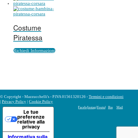
Costume
Piratessa
Richiedi Informazioni
© Copyright - Mazzucchelli's - P.IVA 01561320126 -
Termini e condizioni
|
Privacy Policy
|
Cookie Policy
Facebook
Instagram
Youtube
Rss
Mail
Le tue
preferenze
relative alla
privacy
Informativa sulla