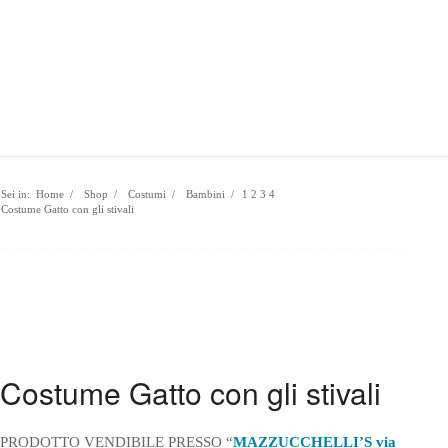
Chiama ora:
0331 220344
- Spedizione gratuita da 69€
0
Carrello
Sei in:
Home
/
Shop
/
Costumi
/
Bambini
/
1
2
3
4
Costume Gatto con gli stivali
Costume Gatto con gli stivali
PRODOTTO VENDIBILE PRESSO “
MAZZUCCHELLI’S via