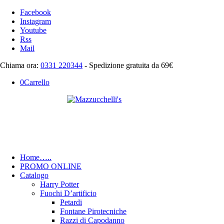
Facebook
Instagram
Youtube
Rss
Mail
Chiama ora:
0331 220344
- Spedizione gratuita da 69€
0
Carrello
Home
…..
PROMO ONLINE
Catalogo
Harry Potter
Fuochi D’artificio
Petardi
Fontane Pirotecniche
Razzi di Capodanno