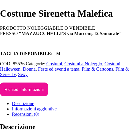
Costume Sirenetta Malefica
PRODOTTO NOLEGGIABILE O VENDIBILE
PRESSO
“MAZZUCCHELLI’S via Marconi, 12 Samarate”
.
TAGLIA DISPONIBILE:
M
COD:
85536
Categorie:
Costumi
,
Costumi a Noleggio
,
Costumi
Halloween
,
Donna
,
Feste ed eventi a tema
,
Film & Cartoons
,
Film &
Serie Tv
,
Sexy
Richiedi Informazioni
Descrizione
Informazioni aggiuntive
Recensioni (0)
Descrizione