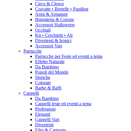
Circo & Clown
Cravatte • Bretelle • Papillon
Armi & Armature
Bigiotteria & Corone
Accessori Halloween
Occhiali
Kit • Cerchietti • Ali
Divertenti & Ironici
Accessori Vari
Parrucche
Parrucche per Feste ed eventi a tema
Effetto Naturale
Da Bambino
Popoli del Mondo
Storiche
Colorate
Barbe & Baffi
Cappelli
Da Bambino
Cappelli feste ed eventi a tema
Professioni
Eleganti
Cappelli Vari
Divertenti
Film & Cartoons