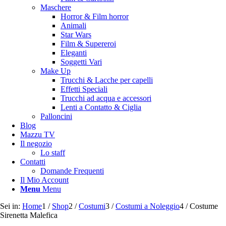
Maschere
Horror & Film horror
Animali
Star Wars
Film & Supereroi
Eleganti
Soggetti Vari
Make Up
Trucchi & Lacche per capelli
Effetti Speciali
Trucchi ad acqua e accessori
Lenti a Contatto & Ciglia
Palloncini
Blog
Mazzu TV
Il negozio
Lo staff
Contatti
Domande Frequenti
Il Mio Account
Menu
Menu
Sei in:
Home
1
/
Shop
2
/
Costumi
3
/
Costumi a Noleggio
4
/
Costume
Sirenetta Malefica