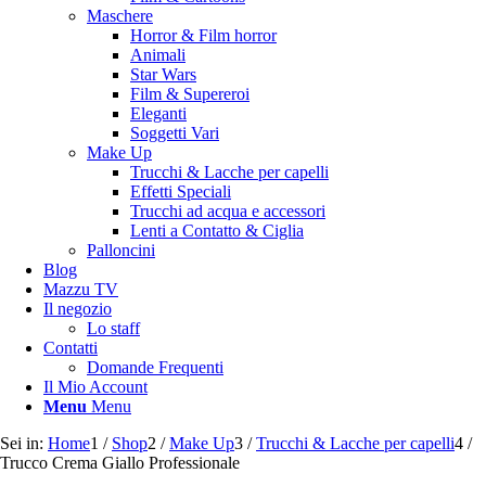
Maschere
Horror & Film horror
Animali
Star Wars
Film & Supereroi
Eleganti
Soggetti Vari
Make Up
Trucchi & Lacche per capelli
Effetti Speciali
Trucchi ad acqua e accessori
Lenti a Contatto & Ciglia
Palloncini
Blog
Mazzu TV
Il negozio
Lo staff
Contatti
Domande Frequenti
Il Mio Account
Menu
Menu
Sei in:
Home
1
/
Shop
2
/
Make Up
3
/
Trucchi & Lacche per capelli
4
/
Trucco Crema Giallo Professionale