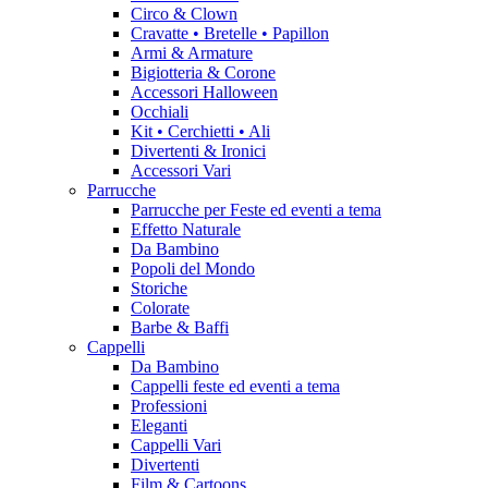
Circo & Clown
Cravatte • Bretelle • Papillon
Armi & Armature
Bigiotteria & Corone
Accessori Halloween
Occhiali
Kit • Cerchietti • Ali
Divertenti & Ironici
Accessori Vari
Parrucche
Parrucche per Feste ed eventi a tema
Effetto Naturale
Da Bambino
Popoli del Mondo
Storiche
Colorate
Barbe & Baffi
Cappelli
Da Bambino
Cappelli feste ed eventi a tema
Professioni
Eleganti
Cappelli Vari
Divertenti
Film & Cartoons