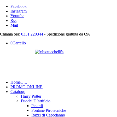
Facebook
Instagram
Youtube
Rss
Mail
Chiama ora:
0331 220344
- Spedizione gratuita da 69€
0
Carrello
Home
…..
PROMO ONLINE
Catalogo
Harry Potter
Fuochi D’artificio
Petardi
Fontane Pirotecniche
Razzi di Capodanno